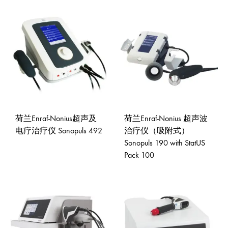
ADD
ADD
TO
TO
WISHLIST
WISH
荷兰Enraf-Nonius超声及
荷兰Enraf-Nonius 超声波
电疗治疗仪 Sonopuls 492
治疗仪（吸附式）
Sonopuls 190 with StatUS
Pack 100
ADD
TO
WISHLIST
ADD
TO
WISH