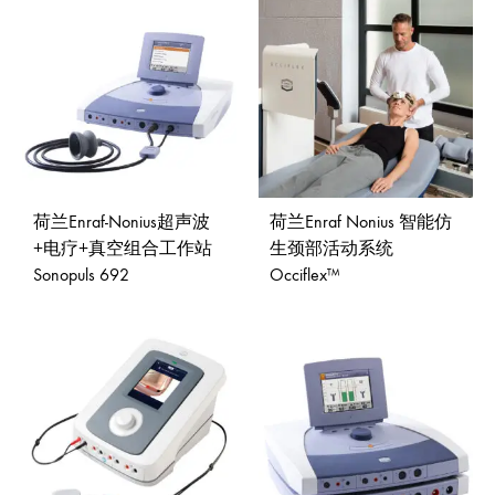
荷兰Enraf-Nonius超声波
荷兰Enraf Nonius 智能仿
+电疗+真空组合工作站
生颈部活动系统
Sonopuls 692
Occiflex™
ADD
ADD
TO
TO
WISHLIST
WISH