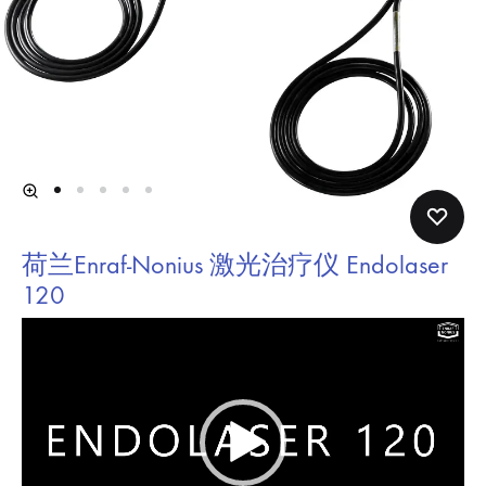
荷兰Enraf-Nonius 激光治疗仪 Endolaser
120
视
频
播
放
器