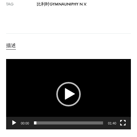
TAG
比利时GYMNAUNIPHY N.V.
描述
视
频
播
放
器
00:00
01:40