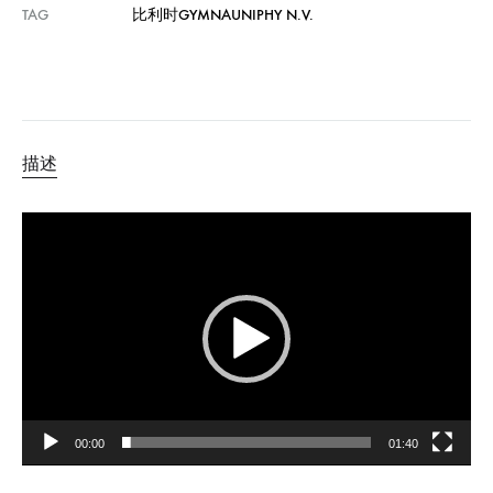
TAG
比利时GYMNAUNIPHY N.V.
描述
视
频
播
放
器
00:00
01:40